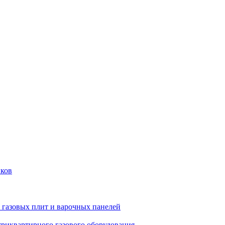
иков
 газовых плит и варочных панелей
риквартирного газового оборудования