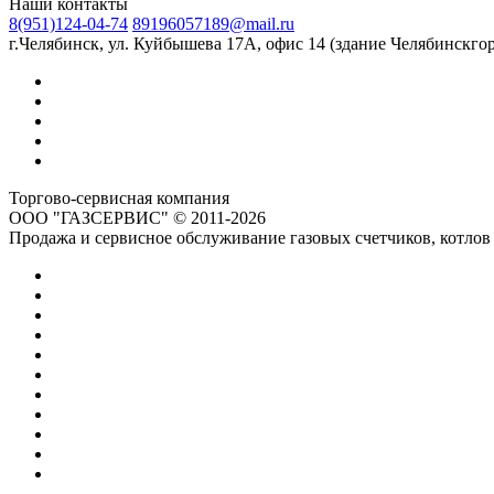
Наши контакты
8(951)124-04-74
89196057189@mail.ru
г.Челябинск, ул. Куйбышева 17А, офис 14 (здание Челябинскгор
Торгово-сервисная компания
ООО "ГАЗСЕРВИС" © 2011-2026
Продажа и сервисное обслуживание газовых счетчиков, котлов 